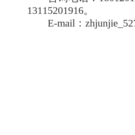
13115201916。
E-mail：zhjunjie_527